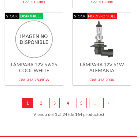
Cód: 313-881
Cód: 313-880
STOCK
DISPONIBLE
STOCK
NO DISPONIBLE
LÁMPARA 12V 5 6 25
LÁMPARA 12V 51W
COOL WHITE
ALEMANIA
Cód: 313-7835CW
Cód: 313-9006
1
2
3
4
5
...
»
Viendo del
1
al
24
(de
164
productos)