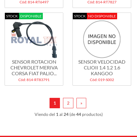
MOTOR...
Cód: 814-RT6497
Cód: 814-RT7827
STOCK
DISPONIBLE
STOCK
NO DISPONIBLE
SENSOR ROTACION
SENSOR VELOCIDAD
CHEVROLET MERIVA
CLIOII 1.4 1.2 1.6
CORSA FIAT PALIO...
KANGOO
Cód: 814-RT83791
Cód: 019-S002
1
2
»
Viendo del
1
al
24
(de
44
productos)