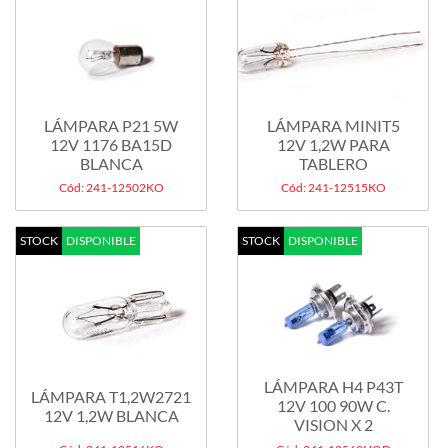
LÁMPARA P21 5W
LÁMPARA MINIT5
12V 1176 BA15D
12V 1,2W PARA
BLANCA
TABLERO
Cód: 241-12502KO
Cód: 241-12515KO
STOCK
DISPONIBLE
STOCK
DISPONIBLE
LÁMPARA H4 P43T
LÁMPARA T1,2W2721
12V 100 90W C.
12V 1,2W BLANCA
VISION X 2