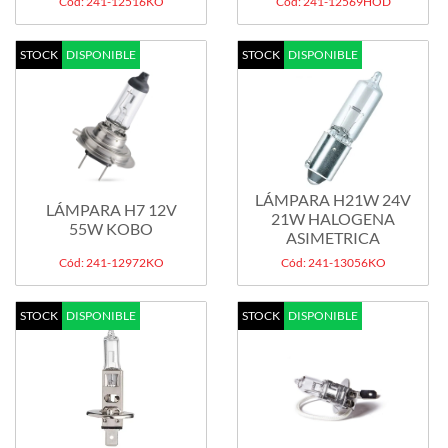
Cód: 241-12516KO
Cód: 241-12569HOD
STOCK
DISPONIBLE
STOCK
DISPONIBLE
LÁMPARA H21W 24V
LÁMPARA H7 12V
21W HALOGENA
55W KOBO
ASIMETRICA
Cód: 241-12972KO
Cód: 241-13056KO
STOCK
DISPONIBLE
STOCK
DISPONIBLE