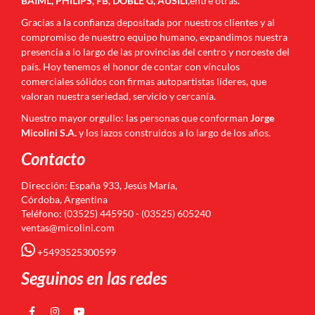
BAIML, PHILIPS, FB, DOBLE G, AUSILI
,entre otras.
Gracias a la confianza depositada por nuestros clientes y al
compromiso de nuestro equipo humano, expandimos nuestra
presencia a lo largo de las provincias del centro y noroeste del
país. Hoy tenemos el honor de contar con vínculos
comerciales sólidos con firmas autopartistas líderes, que
valoran nuestra seriedad, servicio y cercanía.
Nuestro mayor orgullo: las personas que conforman
Jorge
Micolini S.A.
y los lazos construidos a lo largo de los años.
Contacto
Dirección: España 933, Jesús María,
Córdoba, Argentina
Teléfono: (03525) 445950 - (03525) 605240
ventas@micolini.com
+5493525300599
Seguinos en las redes