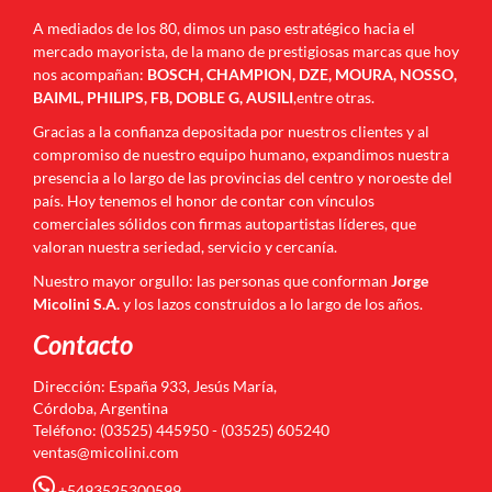
A mediados de los 80, dimos un paso estratégico hacia el
mercado mayorista, de la mano de prestigiosas marcas que hoy
nos acompañan:
BOSCH, CHAMPION, DZE, MOURA, NOSSO,
BAIML, PHILIPS, FB, DOBLE G, AUSILI
,entre otras.
Gracias a la confianza depositada por nuestros clientes y al
compromiso de nuestro equipo humano, expandimos nuestra
presencia a lo largo de las provincias del centro y noroeste del
país. Hoy tenemos el honor de contar con vínculos
comerciales sólidos con firmas autopartistas líderes, que
valoran nuestra seriedad, servicio y cercanía.
Nuestro mayor orgullo: las personas que conforman
Jorge
Micolini S.A.
y los lazos construidos a lo largo de los años.
Contacto
Dirección: España 933, Jesús María,
Córdoba, Argentina
Teléfono: (03525) 445950 - (03525) 605240
ventas@micolini.com
+5493525300599