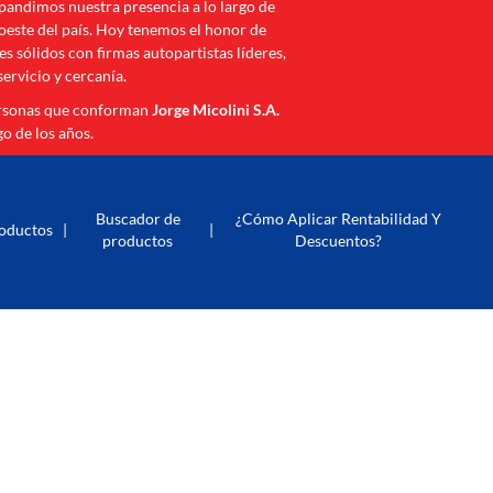
andimos nuestra presencia a lo largo de
roeste del país. Hoy tenemos el honor de
s sólidos con firmas autopartistas líderes,
servicio y cercanía.
ersonas que conforman
Jorge Micolini S.A.
go de los años.
Buscador de
¿Cómo Aplicar Rentabilidad Y
oductos
|
|
productos
Descuentos?