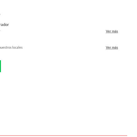
o
rador
r
Ver más
nuestros locales
Ver más