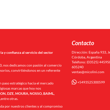
Contacto
Dirección: España 933, J
ia y confianza al servicio del sector
Córdoba, Argentina
Teléfono: (03525) 445950
70, nos dedicamos con pasión al comercio
605240
esorios, convirtiéndonos en un referente
ventas@micolini.com
+5493525300599
n paso estratégico hacia el mercado
tigiosas marcas que hoy nos
N, DZE, MOURA, NOSSO, BAIML,
I
,entre otras.
ada por nuestros clientes y al compromiso