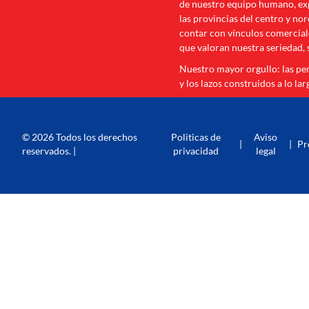
de nuestro equipo humano, exp
las provincias del centro y no
contar con vínculos comerciale
que valoran nuestra seriedad, 
Nuestro mayor orgullo: las p
y los lazos construidos a lo lar
© 2026 Todos los derechos
Politicas de
Aviso
|
|
Pr
reservados. |
privacidad
legal