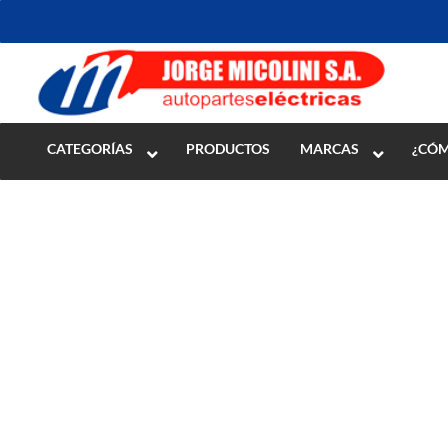
Inicio
>
ENCENDIDO
>
Motores de Arranque
>
Impulsores
CATEGORÍAS
PRODUCTOS
MARCAS
¿CÓM