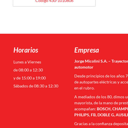
Código 430-1010806
Horarios
Empresa
Jorge Micolini S.A. – Trayector
Lunes a Viernes
automotor
de 08:00 a 12:30
Desde principios de los años 
y de 15:00 a 19:00
de autopartes eléctricas y acc
Sábados de 08:30 a 12:30
en el rubro.
A mediados de los 80, dimos u
mayorista, de la mano de pres
acompañan:
BOSCH, CHAMPIO
PHILIPS, FB, DOBLE G, AUSIL
Gracias a la confianza deposit