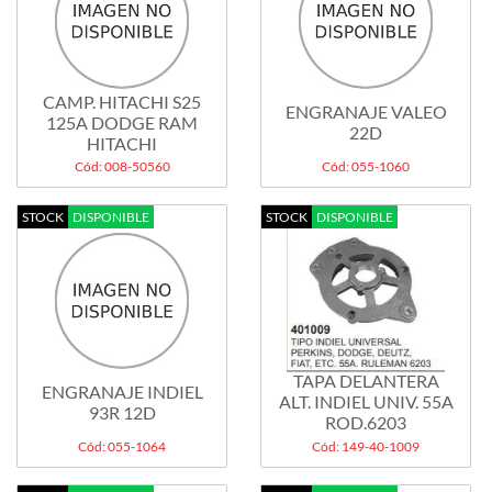
CAMP. HITACHI S25
ENGRANAJE VALEO
125A DODGE RAM
22D
HITACHI
Cód: 008-50560
Cód: 055-1060
STOCK
DISPONIBLE
STOCK
DISPONIBLE
TAPA DELANTERA
ENGRANAJE INDIEL
ALT. INDIEL UNIV. 55A
93R 12D
ROD.6203
Cód: 055-1064
Cód: 149-40-1009