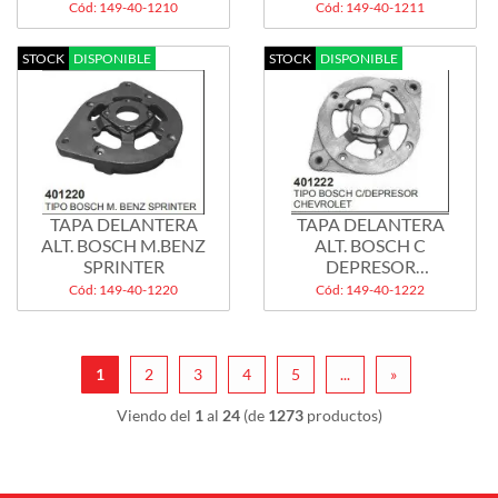
Cód: 149-40-1210
Cód: 149-40-1211
STOCK
DISPONIBLE
STOCK
DISPONIBLE
TAPA DELANTERA
TAPA DELANTERA
ALT. BOSCH M.BENZ
ALT. BOSCH C
SPRINTER
DEPRESOR
CHEVROLET
Cód: 149-40-1220
Cód: 149-40-1222
1
2
3
4
5
...
»
Viendo del
1
al
24
(de
1273
productos)