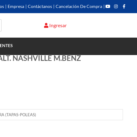
os
|
Empresa
|
Contáctanos
|
Cancelación De Compra
|
Ingresar
ENTES
ALT. NASHVILLE M.BENZ
RA (TAPAS-POLEAS)