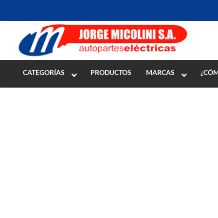
Inicio
>
ENCENDIDO
>
Motores de Arranque
>
Despiece
CATEGORÍAS
PRODUCTOS
MARCAS
¿CÓM