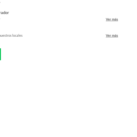
o
rador
r
Ver más
nuestros locales
Ver más