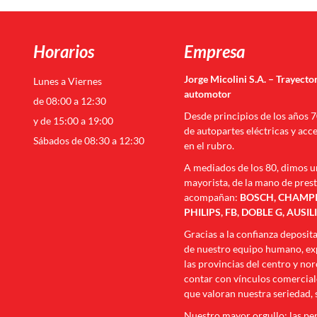
Horarios
Empresa
Jorge Micolini S.A. – Trayector
Lunes a Viernes
automotor
de 08:00 a 12:30
Desde principios de los años 
y de 15:00 a 19:00
de autopartes eléctricas y acc
Sábados de 08:30 a 12:30
en el rubro.
A mediados de los 80, dimos u
mayorista, de la mano de pres
acompañan:
BOSCH, CHAMPIO
PHILIPS, FB, DOBLE G, AUSIL
Gracias a la confianza deposit
de nuestro equipo humano, exp
las provincias del centro y no
contar con vínculos comerciale
que valoran nuestra seriedad, 
Nuestro mayor orgullo: las p