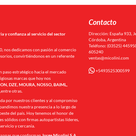
Contacto
Dirección: España 933, J
ia y confianza al servicio del sector
Córdoba, Argentina
Teléfono: (03525) 445950
70, nos dedicamos con pasión al comercio
605240
esorios, convirtiéndonos en un referente
ventas@micolini.com
+5493525300599
n paso estratégico hacia el mercado
tigiosas marcas que hoy nos
N, DZE, MOURA, NOSSO, BAIML,
I
,entre otras.
ada por nuestros clientes y al compromiso
andimos nuestra presencia a lo largo de
roeste del país. Hoy tenemos el honor de
s sólidos con firmas autopartistas líderes,
servicio y cercanía.
ersonas que conforman
Jorge Micolini S.A.