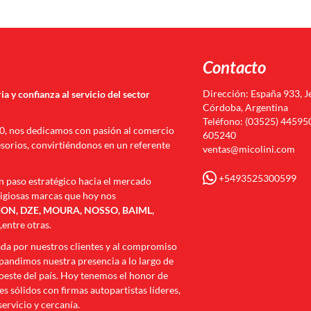
Contacto
Dirección: España 933, J
ia y confianza al servicio del sector
Córdoba, Argentina
Teléfono: (03525) 445950
70, nos dedicamos con pasión al comercio
605240
esorios, convirtiéndonos en un referente
ventas@micolini.com
+5493525300599
n paso estratégico hacia el mercado
tigiosas marcas que hoy nos
N, DZE, MOURA, NOSSO, BAIML,
I
,entre otras.
ada por nuestros clientes y al compromiso
andimos nuestra presencia a lo largo de
roeste del país. Hoy tenemos el honor de
s sólidos con firmas autopartistas líderes,
servicio y cercanía.