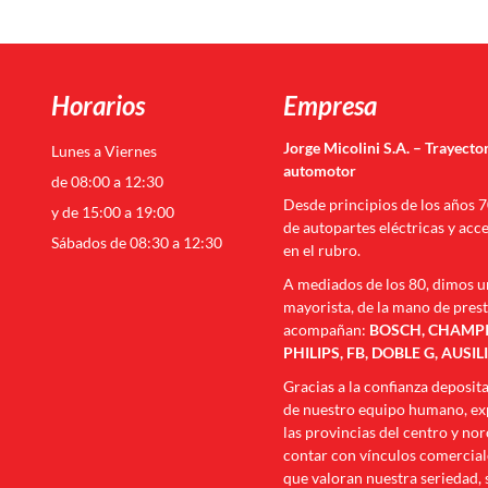
Horarios
Empresa
Jorge Micolini S.A. – Trayector
Lunes a Viernes
automotor
de 08:00 a 12:30
Desde principios de los años 
y de 15:00 a 19:00
de autopartes eléctricas y acc
Sábados de 08:30 a 12:30
en el rubro.
A mediados de los 80, dimos u
mayorista, de la mano de pres
acompañan:
BOSCH, CHAMPIO
PHILIPS, FB, DOBLE G, AUSIL
Gracias a la confianza deposit
de nuestro equipo humano, exp
las provincias del centro y no
contar con vínculos comerciale
que valoran nuestra seriedad, 