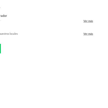
o
rador
r
Ver más
nuestros locales
Ver más