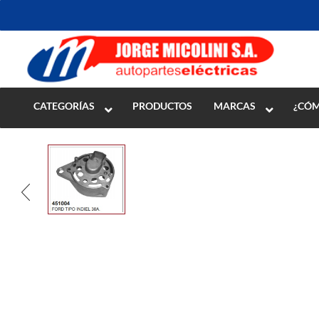
Inicio
>
ENCENDIDO
>
Motores de Arranque
>
Despiece
CATEGORÍAS
PRODUCTOS
MARCAS
¿CÓM