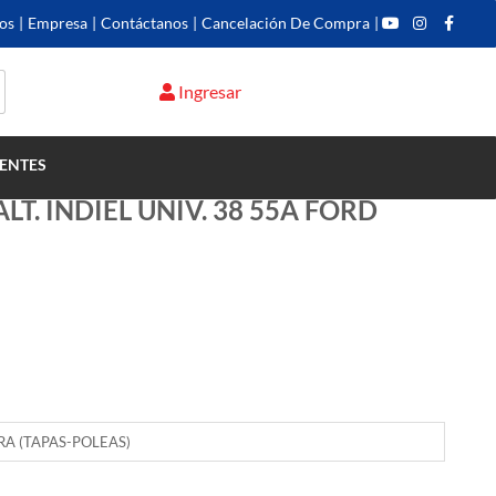
os
|
Empresa
|
Contáctanos
|
Cancelación De Compra
|
Ingresar
ENTES
LT. INDIEL UNIV. 38 55A FORD
RA (TAPAS-POLEAS)