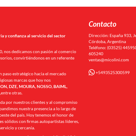
Contacto
Dirección: España 933, J
ia y confianza al servicio del sector
Córdoba, Argentina
Teléfono: (03525) 445950
70, nos dedicamos con pasión al comercio
605240
esorios, convirtiéndonos en un referente
ventas@micolini.com
+5493525300599
n paso estratégico hacia el mercado
tigiosas marcas que hoy nos
N, DZE, MOURA, NOSSO, BAIML,
I
,entre otras.
ada por nuestros clientes y al compromiso
andimos nuestra presencia a lo largo de
roeste del país. Hoy tenemos el honor de
s sólidos con firmas autopartistas líderes,
servicio y cercanía.