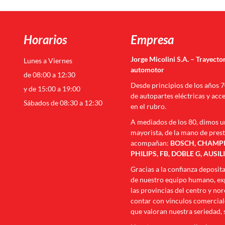
Horarios
Empresa
Jorge Micolini S.A. – Trayector
Lunes a Viernes
automotor
de 08:00 a 12:30
Desde principios de los años 
y de 15:00 a 19:00
de autopartes eléctricas y acc
Sábados de 08:30 a 12:30
en el rubro.
A mediados de los 80, dimos u
mayorista, de la mano de pres
acompañan:
BOSCH, CHAMPIO
PHILIPS, FB, DOBLE G, AUSIL
Gracias a la confianza deposit
de nuestro equipo humano, exp
las provincias del centro y no
contar con vínculos comerciale
que valoran nuestra seriedad, 