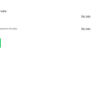
o
rador
r
Ver más
nuestros locales
Ver más