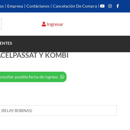
os
|
Empresa
|
Contáctanos
|
Cancelación De Compra
|
Ingresar
ENTES
CELPASSAT Y KOMBI
nsultar posible fecha de ingreso
 (RELAY-BOBINAS)