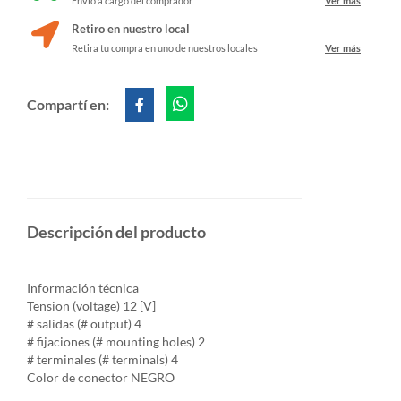
Envío a cargo del comprador
Ver más
Retiro en nuestro local
Retira tu compra en uno de nuestros locales
Ver más
Compartí en:
Descripción del producto
Información técnica
Tension (voltage) 12 [V]
# salidas (# output) 4
# fijaciones (# mounting holes) 2
# terminales (# terminals) 4
Color de conector NEGRO