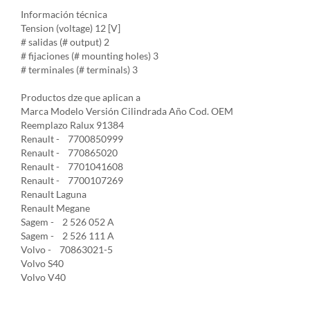
Información técnica
Tension (voltage) 12 [V]
# salidas (# output) 2
# fijaciones (# mounting holes) 3
# terminales (# terminals) 3
Productos dze que aplican a
Marca Modelo Versión Cilindrada Año Cod. OEM
Reemplazo Ralux 91384
Renault - 7700850999
Renault - 770865020
Renault - 7701041608
Renault - 7700107269
Renault Laguna
Renault Megane
Sagem - 2 526 052 A
Sagem - 2 526 111 A
Volvo - 70863021-5
Volvo S40
Volvo V40