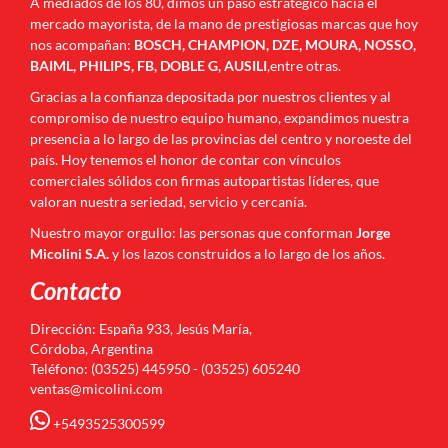
A mediados de los 80, dimos un paso estratégico hacia el
mercado mayorista, de la mano de prestigiosas marcas que hoy
nos acompañan:
BOSCH, CHAMPION, DZE, MOURA, NOSSO,
BAIML, PHILIPS, FB, DOBLE G, AUSILI
,entre otras.
Gracias a la confianza depositada por nuestros clientes y al
compromiso de nuestro equipo humano, expandimos nuestra
presencia a lo largo de las provincias del centro y noroeste del
país. Hoy tenemos el honor de contar con vínculos
comerciales sólidos con firmas autopartistas líderes, que
valoran nuestra seriedad, servicio y cercanía.
Nuestro mayor orgullo: las personas que conforman
Jorge
Micolini S.A.
y los lazos construidos a lo largo de los años.
Contacto
Dirección: España 933, Jesús María,
Córdoba, Argentina
Teléfono: (03525) 445950 - (03525) 605240
ventas@micolini.com
+5493525300599