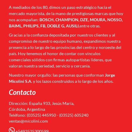
A mediados de los 80, dimos un paso estratégico hacia el
mercado mayorista, de la mano de prestigiosas marcas que hoy
nos acompañan:
BOSCH, CHAMPION, DZE, MOURA, NOSSO,
BAIML, PHILIPS, FB, DOBLE G, AUSILI
,entre otras.
Gracias a la confianza depositada por nuestros clientes y al
compromiso de nuestro equipo humano, expandimos nuestra
presencia a lo largo de las provincias del centro y noroeste del
país. Hoy tenemos el honor de contar con vínculos
comerciales sólidos con firmas autopartistas líderes, que
valoran nuestra seriedad, servicio y cercanía.
Nuestro mayor orgullo: las personas que conforman
Jorge
Micolini S.A.
y los lazos construidos a lo largo de los años.
Contacto
Dirección: España 933, Jesús María,
Córdoba, Argentina
Teléfono: (03525) 445950 - (03525) 605240
ventas@micolini.com
+5493525300599