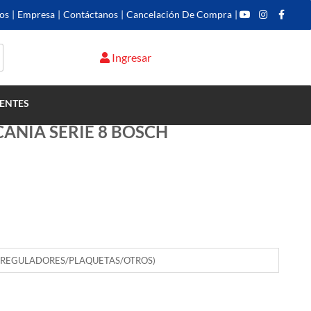
os
|
Empresa
|
Contáctanos
|
Cancelación De Compra
|
Ingresar
ENTES
CANIA SERIE 8 BOSCH
(REGULADORES/PLAQUETAS/OTROS)