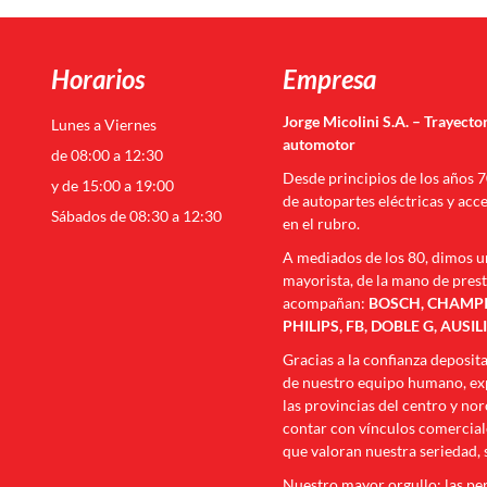
Horarios
Empresa
Jorge Micolini S.A. – Trayector
Lunes a Viernes
automotor
de 08:00 a 12:30
Desde principios de los años 
y de 15:00 a 19:00
de autopartes eléctricas y acc
Sábados de 08:30 a 12:30
en el rubro.
A mediados de los 80, dimos u
mayorista, de la mano de pres
acompañan:
BOSCH, CHAMPIO
PHILIPS, FB, DOBLE G, AUSIL
Gracias a la confianza deposit
de nuestro equipo humano, exp
las provincias del centro y no
contar con vínculos comerciale
que valoran nuestra seriedad, 
Nuestro mayor orgullo: las p