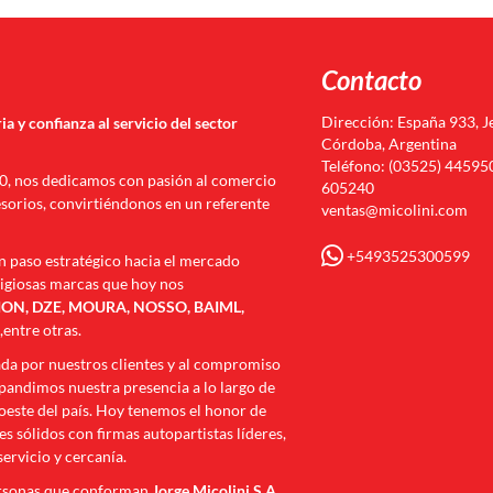
Contacto
Dirección: España 933, J
ia y confianza al servicio del sector
Córdoba, Argentina
Teléfono: (03525) 445950
70, nos dedicamos con pasión al comercio
605240
esorios, convirtiéndonos en un referente
ventas@micolini.com
+5493525300599
n paso estratégico hacia el mercado
tigiosas marcas que hoy nos
N, DZE, MOURA, NOSSO, BAIML,
I
,entre otras.
ada por nuestros clientes y al compromiso
andimos nuestra presencia a lo largo de
roeste del país. Hoy tenemos el honor de
s sólidos con firmas autopartistas líderes,
servicio y cercanía.
ersonas que conforman
Jorge Micolini S.A.