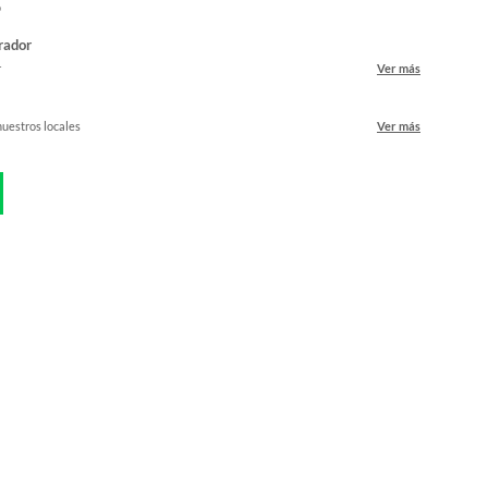
o
rador
r
Ver más
nuestros locales
Ver más