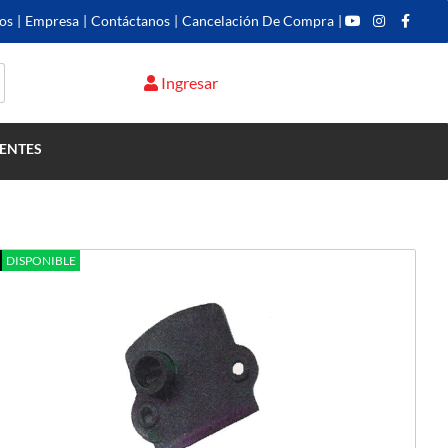
os
|
Empresa
|
Contáctanos
|
Cancelación De Compra
|
Ingresar
Menor Precio
ENTES
DISPONIBLE