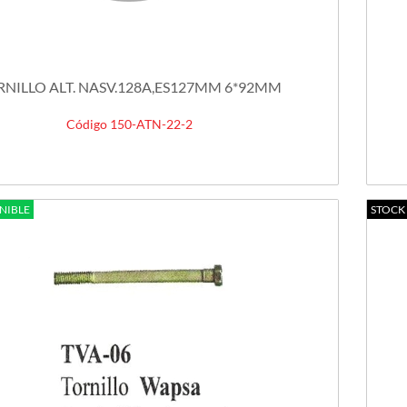
RNILLO ALT. NASV.128A,ES127MM 6*92MM
Código 150-ATN-22-2
NIBLE
STOCK