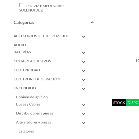
ZEN-ZM (IMPULSORES-
SOLENOIDES)
Categorías
ACCESORIOS DE BICIS Y MOTOS
AUDIO
BATERÍAS
T
CINTAS Y ADHESIVOS
ELECTRICIDAD
ELECTROREFRIGERACIÓN
ENCENDIDO
Bobinas de ignición
STOCK
DISPO
Bujias y Cables
Distribuidores y piezas
Alternadores y piezas
Estatores
Placas rectificadoras