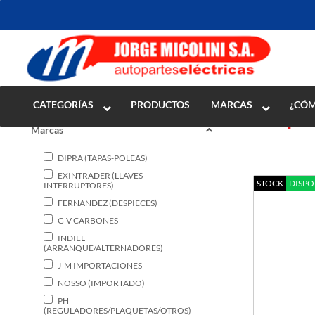
Inicio
>
ENCENDIDO
>
Alternadores y piezas
>
Despiece
CATEGORÍAS
PRODUCTOS
MARCAS
¿CÓM
Despie
Marcas
DIPRA (TAPAS-POLEAS)
EXINTRADER (LLAVES-
STOCK
DISPO
INTERRUPTORES)
FERNANDEZ (DESPIECES)
G-V CARBONES
INDIEL
(ARRANQUE/ALTERNADORES)
J-M IMPORTACIONES
NOSSO (IMPORTADO)
PH
(REGULADORES/PLAQUETAS/OTROS)