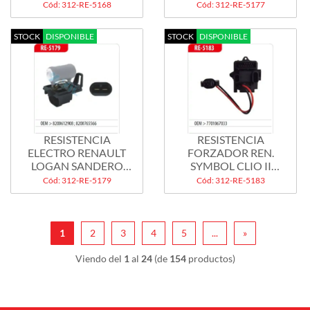
1.4...
Cód: 312-RE-5168
Cód: 312-RE-5177
STOCK
DISPONIBLE
STOCK
DISPONIBLE
RESISTENCIA
RESISTENCIA
ELECTRO RENAULT
FORZADOR REN.
LOGAN SANDERO
SYMBOL CLIO II
DUSTER
KANGOO...
Cód: 312-RE-5179
Cód: 312-RE-5183
1
2
3
4
5
...
»
Viendo del
1
al
24
(de
154
productos)