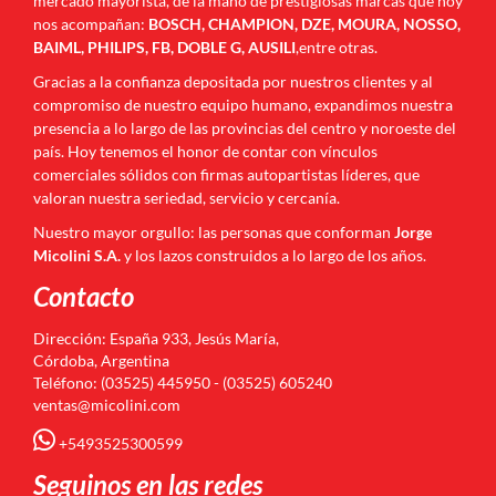
mercado mayorista, de la mano de prestigiosas marcas que hoy
nos acompañan:
BOSCH, CHAMPION, DZE, MOURA, NOSSO,
BAIML, PHILIPS, FB, DOBLE G, AUSILI
,entre otras.
Gracias a la confianza depositada por nuestros clientes y al
compromiso de nuestro equipo humano, expandimos nuestra
presencia a lo largo de las provincias del centro y noroeste del
país. Hoy tenemos el honor de contar con vínculos
comerciales sólidos con firmas autopartistas líderes, que
valoran nuestra seriedad, servicio y cercanía.
Nuestro mayor orgullo: las personas que conforman
Jorge
Micolini S.A.
y los lazos construidos a lo largo de los años.
Contacto
Dirección: España 933, Jesús María,
Córdoba, Argentina
Teléfono: (03525) 445950 - (03525) 605240
ventas@micolini.com
+5493525300599
Seguinos en las redes