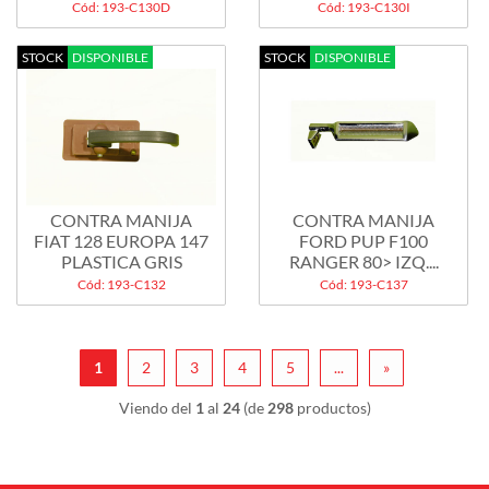
Cód: 193-C130D
Cód: 193-C130I
STOCK
DISPONIBLE
STOCK
DISPONIBLE
CONTRA MANIJA
CONTRA MANIJA
FIAT 128 EUROPA 147
FORD PUP F100
PLASTICA GRIS
RANGER 80> IZQ....
Cód: 193-C132
Cód: 193-C137
1
2
3
4
5
...
»
Viendo del
1
al
24
(de
298
productos)