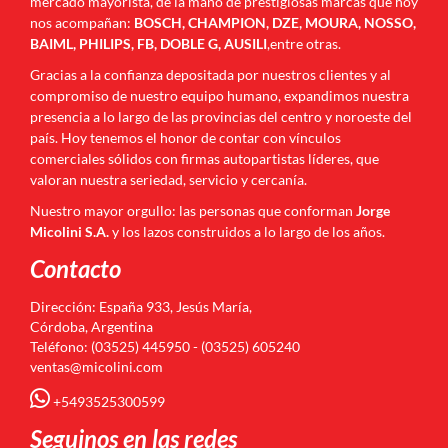
mercado mayorista, de la mano de prestigiosas marcas que hoy
nos acompañan:
BOSCH, CHAMPION, DZE, MOURA, NOSSO,
BAIML, PHILIPS, FB, DOBLE G, AUSILI
,entre otras.
Gracias a la confianza depositada por nuestros clientes y al
compromiso de nuestro equipo humano, expandimos nuestra
presencia a lo largo de las provincias del centro y noroeste del
país. Hoy tenemos el honor de contar con vínculos
comerciales sólidos con firmas autopartistas líderes, que
valoran nuestra seriedad, servicio y cercanía.
Nuestro mayor orgullo: las personas que conforman
Jorge
Micolini S.A.
y los lazos construidos a lo largo de los años.
Contacto
Dirección: España 933, Jesús María,
Córdoba, Argentina
Teléfono: (03525) 445950 - (03525) 605240
ventas@micolini.com
+5493525300599
Seguinos en las redes