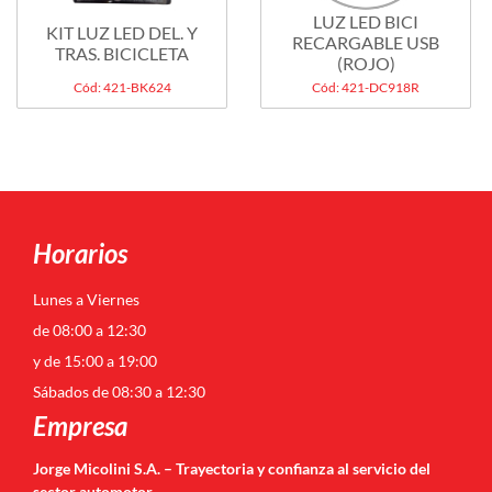
LUZ LED BICI
KIT LUZ LED DEL. Y
RECARGABLE USB
TRAS. BICICLETA
(ROJO)
Cód: 421-BK624
Cód: 421-DC918R
Horarios
Lunes a Viernes
de 08:00 a 12:30
y de 15:00 a 19:00
Sábados de 08:30 a 12:30
Empresa
Jorge Micolini S.A. – Trayectoria y confianza al servicio del
sector automotor